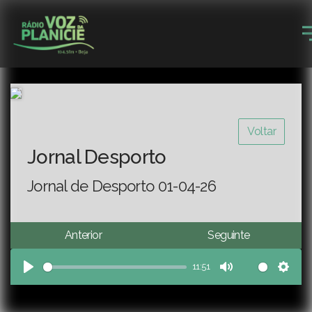
Voltar
Jornal Desporto
Jornal de Desporto 01-04-26
Anterior
Seguinte
11:51
Play
Mute
Sett