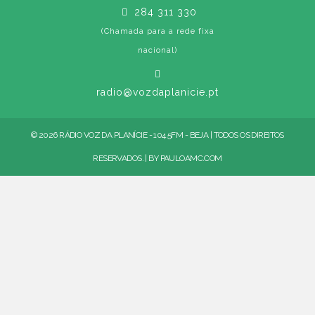
284 311 330
(Chamada para a rede fixa
nacional)
radio@vozdaplanicie.pt
© 2026 RÁDIO VOZ DA PLANÍCIE - 104.5FM - BEJA | TODOS OS DIREITOS
RESERVADOS. | BY
PAULOAMC.COM