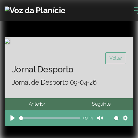
Voltar
Jornal Desporto
Jornal de Desporto 09-04-26
Anterior
Seguinte
09:24
Play
Mute
Sett