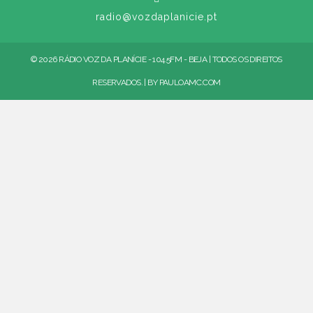
radio@vozdaplanicie.pt
© 2026 RÁDIO VOZ DA PLANÍCIE - 104.5FM - BEJA | TODOS OS DIREITOS
RESERVADOS. | BY
PAULOAMC.COM