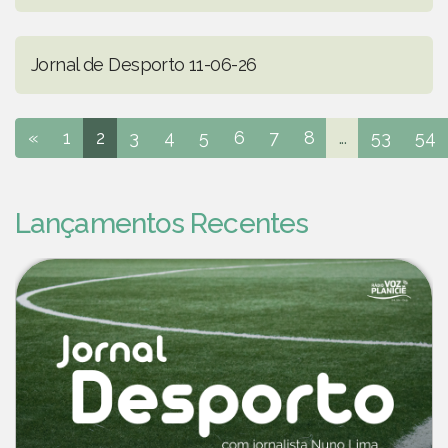
Jornal de Desporto 11-06-26
«
1
2
3
4
5
6
7
8
...
53
54
Lançamentos Recentes