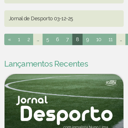
Jornal de Desporto 03-12-25
«
1
2
...
5
6
7
8
9
10
11
...
Lançamentos Recentes