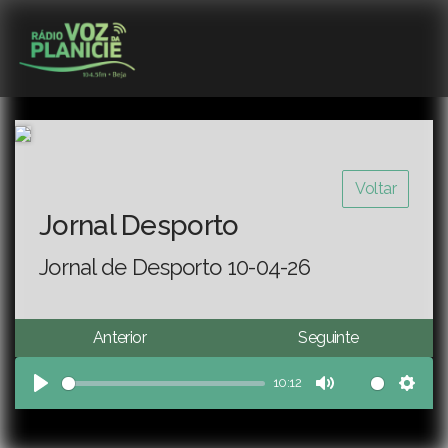
Voltar
Jornal Desporto
Jornal de Desporto 10-04-26
Anterior
Seguinte
10:12
Play
Mute
Sett