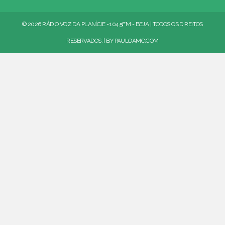
© 2026 RÁDIO VOZ DA PLANÍCIE - 104.5FM - BEJA | TODOS OS DIREITOS
RESERVADOS. | BY
PAULOAMC.COM