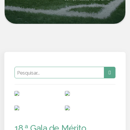
PUB
PUB
PUB
PUB
18.ª Gala de Mérito