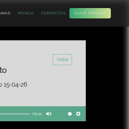
AMAS
MÚSICA
CONTACTOS
OUVIR EMISSÃO
Voltar
to
o 15-04-26
09:44
Mute
Settings