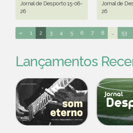
Jornal de Desporto 15-06-
Jornal de De
26
26
«
1
2
3
4
5
6
7
8
...
53
Lançamentos Rece