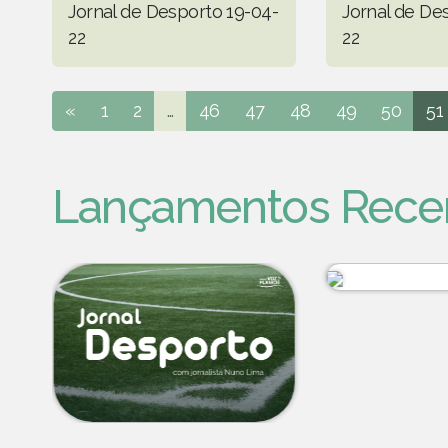
Jornal de Desporto 19-04-
Jornal de De
22
22
«
1
2
...
46
47
48
49
50
51
Lançamentos Rece