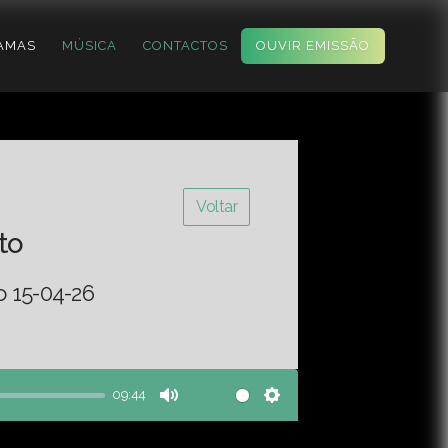
AMAS
MÚSICA
CONTACTOS
OUVIR EMISSÃO
Voltar
to
o 15-04-26
09:44
Mute
Settings