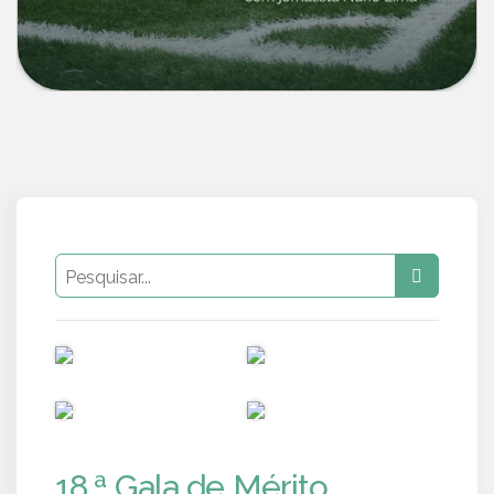
PUB
PUB
PUB
PUB
18.ª Gala de Mérito