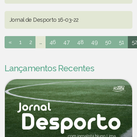
Jornal de Desporto 16-03-22
«
1
2
...
46
47
48
49
50
51
5
Lançamentos Recentes