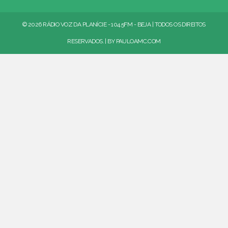
© 2026 RÁDIO VOZ DA PLANÍCIE - 104.5FM - BEJA | TODOS OS DIREITOS
RESERVADOS. | BY
PAULOAMC.COM