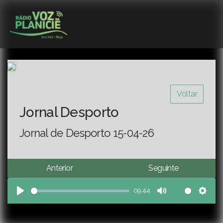
Voltar
Jornal Desporto
Jornal de Desporto 15-04-26
Anterior
Seguinte
09:44
Play
Mute
Sett