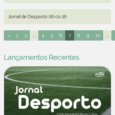
Jornal de Desporto 06-01-26
«
1
2
...
4
5
6
7
8
9
10
...
Lançamentos Recentes