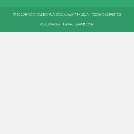
© 2026 RÁDIO VOZ DA PLANÍCIE - 104.5FM - BEJA | TODOS OS DIREITOS
RESERVADOS. | BY
PAULOAMC.COM