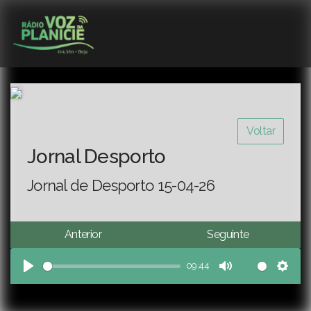
Voltar
Jornal Desporto
Jornal de Desporto 15-04-26
Anterior
Seguinte
09:44
Play
Mute
Sett