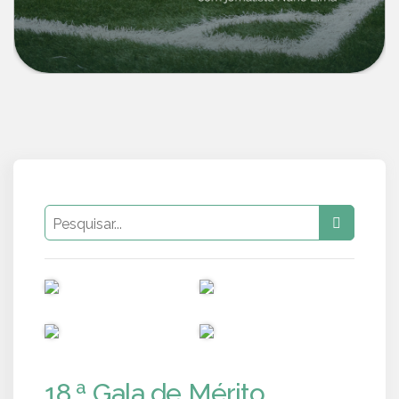
PUB
PUB
PUB
PUB
18.ª Gala de Mérito