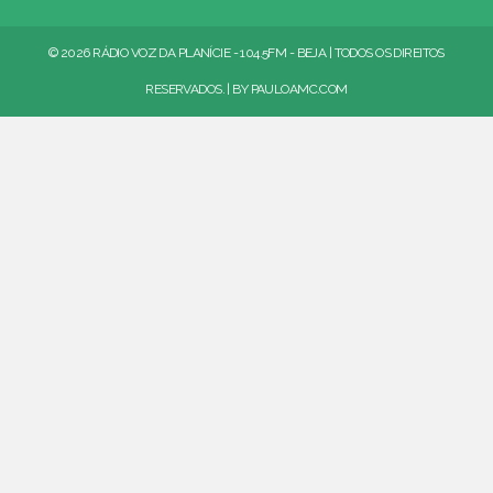
© 2026 RÁDIO VOZ DA PLANÍCIE - 104.5FM - BEJA | TODOS OS DIREITOS
RESERVADOS. | BY
PAULOAMC.COM