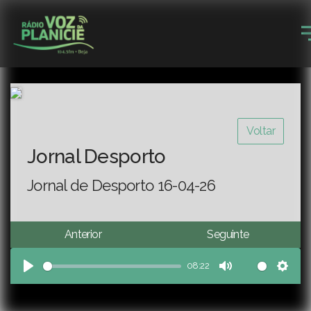
Voltar
Jornal Desporto
Jornal de Desporto 16-04-26
Anterior
Seguinte
08:22
Play
Mute
Sett