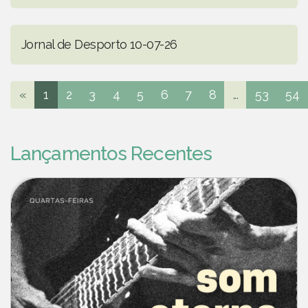
Jornal de Desporto 10-07-26
«
1
2
3
4
5
6
7
8
...
53
54
Lançamentos Recentes