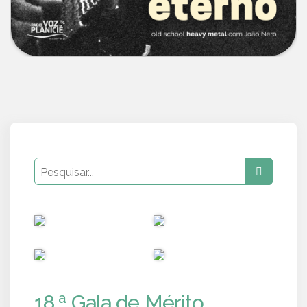
PUB
PUB
PUB
PUB
18.ª Gala de Mérito