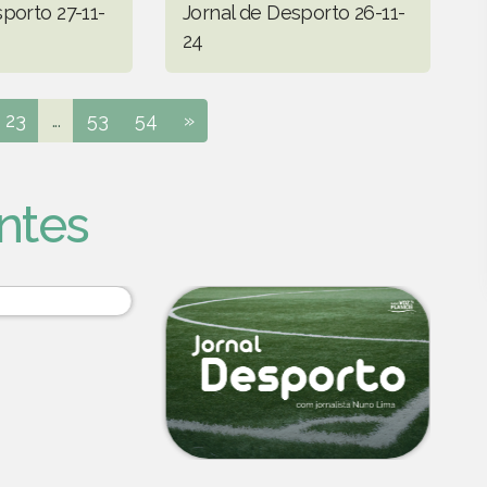
porto 27-11-
Jornal de Desporto 26-11-
24
23
...
53
54
»
ntes