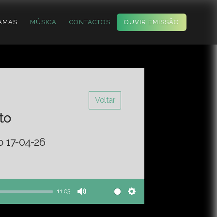
AMAS
MÚSICA
CONTACTOS
OUVIR EMISSÃO
Voltar
to
o 17-04-26
11:03
Mute
Settings