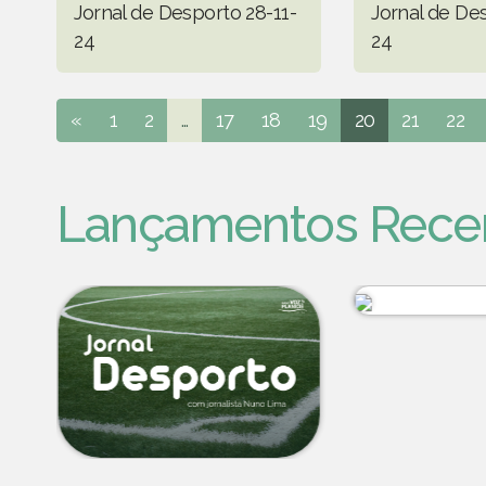
Jornal de Desporto 28-11-
Jornal de Des
24
24
«
1
2
...
17
18
19
20
21
22
Lançamentos Rece