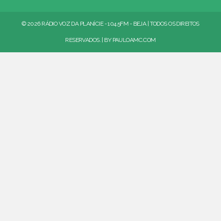
© 2026 RÁDIO VOZ DA PLANÍCIE - 104.5FM - BEJA | TODOS OS DIREITOS
RESERVADOS. | BY
PAULOAMC.COM