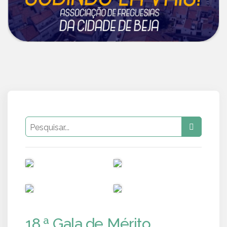
PUB
PUB
PUB
PUB
18.ª Gala de Mérito