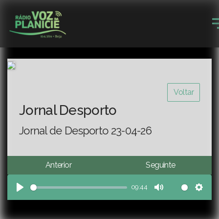
Voltar
Jornal Desporto
Jornal de Desporto 23-04-26
Anterior
Seguinte
09:44
Play
Mute
Sett