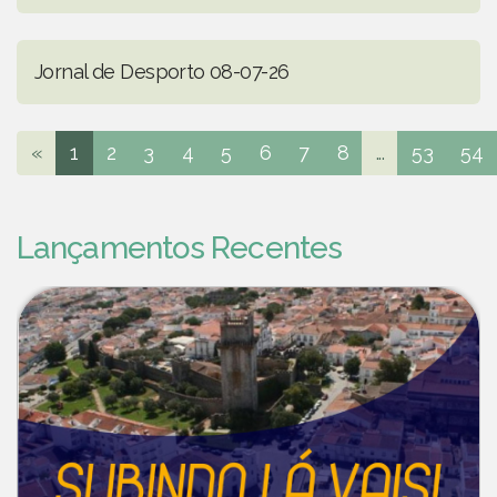
Jornal de Desporto 08-07-26
«
1
2
3
4
5
6
7
8
...
53
54
Lançamentos Recentes