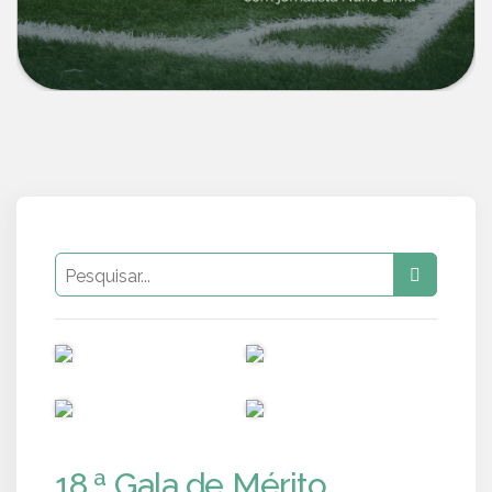
PUB
PUB
PUB
PUB
18.ª Gala de Mérito