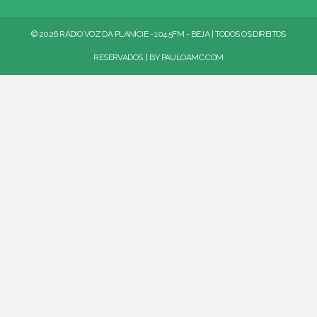
© 2026 RÁDIO VOZ DA PLANÍCIE - 104.5FM - BEJA | TODOS OS DIREITOS
RESERVADOS. | BY
PAULOAMC.COM