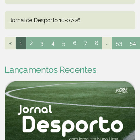
Jornal de Desporto 10-07-26
«
1
2
3
4
5
6
7
8
...
53
54
Lançamentos Recentes