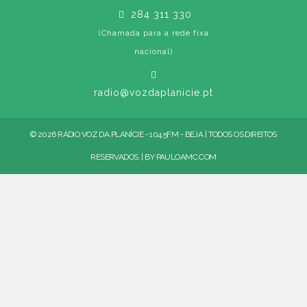
284 311 330
(Chamada para a rede fixa
nacional)
radio@vozdaplanicie.pt
© 2026 RÁDIO VOZ DA PLANÍCIE - 104.5FM - BEJA | TODOS OS DIREITOS
RESERVADOS. | BY
PAULOAMC.COM