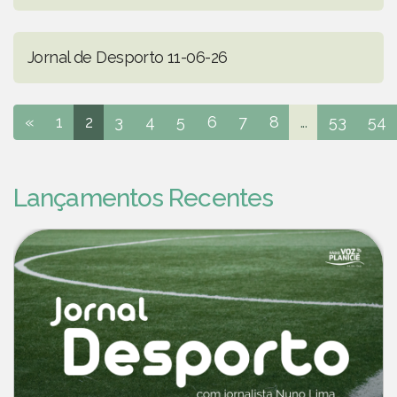
Jornal de Desporto 11-06-26
«
1
2
3
4
5
6
7
8
...
53
54
Lançamentos Recentes