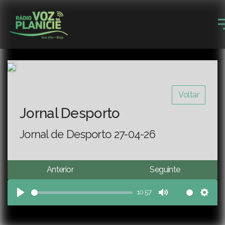
Voltar
Jornal Desporto
Jornal de Desporto 27-04-26
Anterior
Seguinte
10:57
Play
Mute
Sett