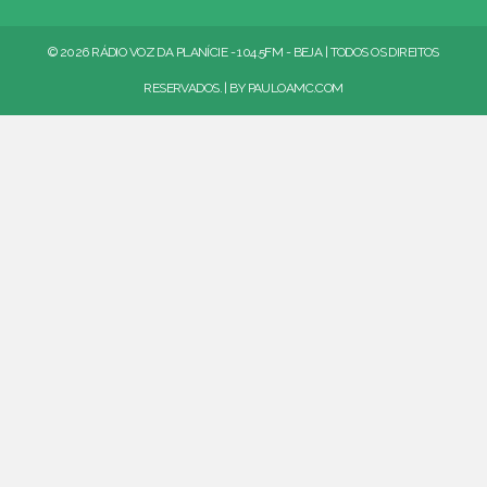
© 2026 RÁDIO VOZ DA PLANÍCIE - 104.5FM - BEJA | TODOS OS DIREITOS
RESERVADOS. | BY
PAULOAMC.COM