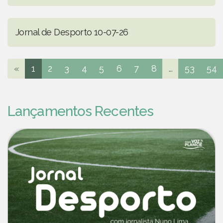
Jornal de Desporto 10-07-26
«
1
2
3
4
5
6
7
8
...
53
54
Lançamentos Recentes