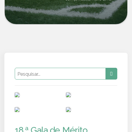
PUB
PUB
PUB
PUB
18.ª Gala de Mérito