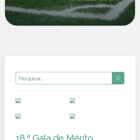
PUB
PUB
PUB
PUB
18.ª Gala de Mérito