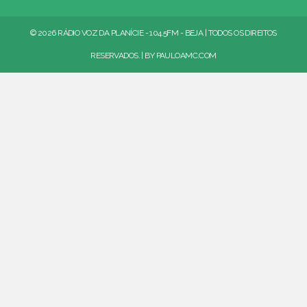
© 2026 RÁDIO VOZ DA PLANÍCIE - 104.5FM - BEJA | TODOS OS DIREITOS
RESERVADOS. | BY
PAULOAMC.COM