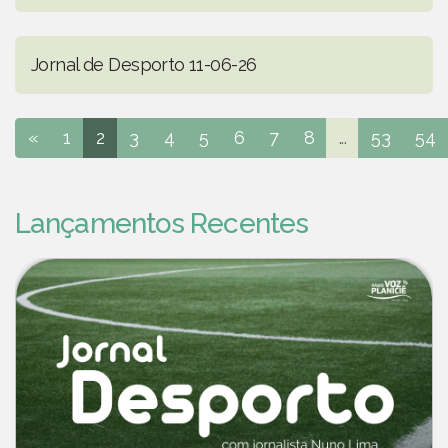
Jornal de Desporto 11-06-26
«
1
2
3
4
5
6
7
8
...
53
54
Lançamentos Recentes