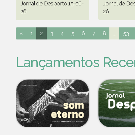
Jornal de Desporto 15-06-
Jornal de De
26
26
«
1
2
3
4
5
6
7
8
...
53
Lançamentos Rece