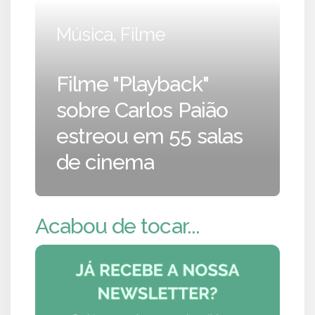
Música, Filme
Filme "Playback"
sobre Carlos Paião
estreou em 55 salas
de cinema
Acabou de tocar...