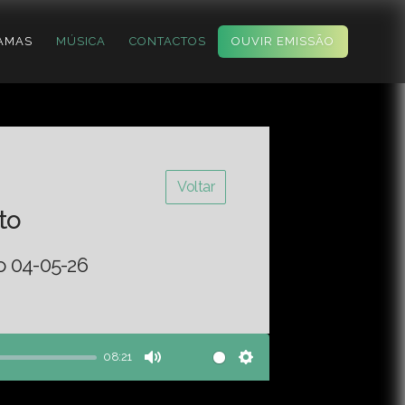
AMAS
MÚSICA
CONTACTOS
OUVIR EMISSÃO
Voltar
to
o 04-05-26
08:21
Mute
Settings