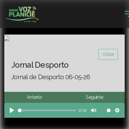
Voltar
Jornal Desporto
Jornal de Desporto 06-05-26
Anterior
Seguinte
10:52
Play
Mute
Sett