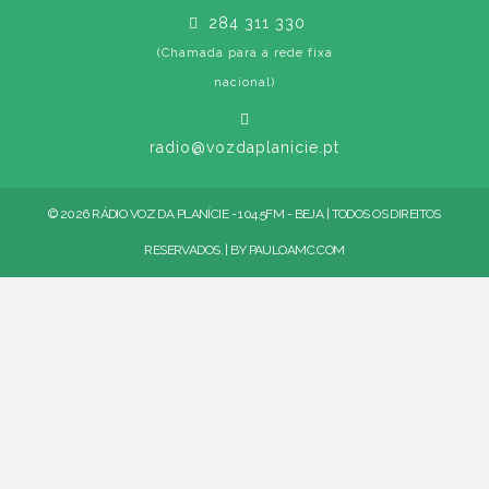
284 311 330
(Chamada para a rede fixa
nacional)
radio@vozdaplanicie.pt
© 2026 RÁDIO VOZ DA PLANÍCIE - 104.5FM - BEJA | TODOS OS DIREITOS
RESERVADOS. | BY
PAULOAMC.COM