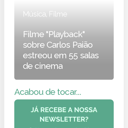
Música, Filme
Filme "Playback"
sobre Carlos Paião
estreou em 55 salas
de cinema
Acabou de tocar...