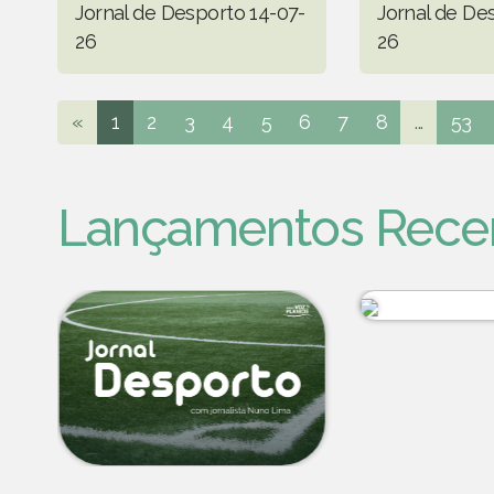
Jornal de Desporto 14-07-
Jornal de De
26
26
«
1
2
3
4
5
6
7
8
...
53
Lançamentos Rece