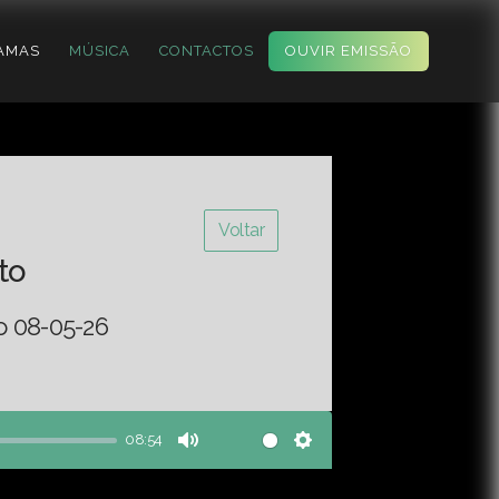
AMAS
MÚSICA
CONTACTOS
OUVIR EMISSÃO
Voltar
to
o 08-05-26
08:54
Mute
Settings