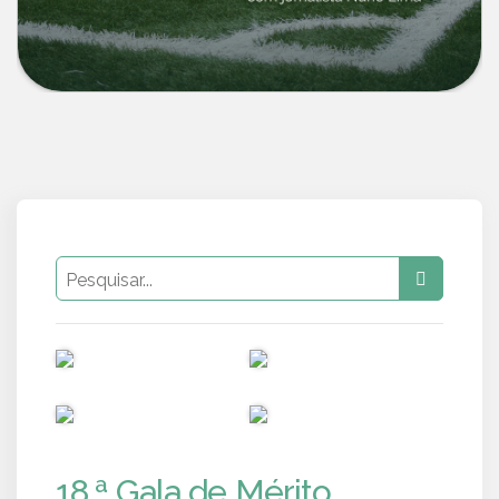
PUB
PUB
PUB
PUB
18.ª Gala de Mérito