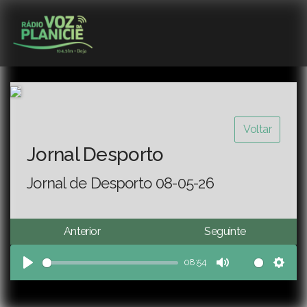
Voltar
Jornal Desporto
Jornal de Desporto 08-05-26
Anterior
Seguinte
08:54
Play
Mute
Sett