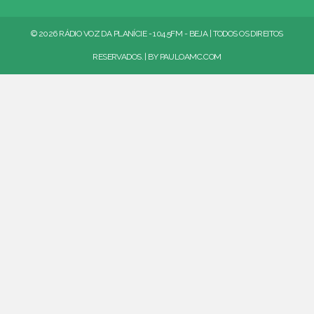
© 2026 RÁDIO VOZ DA PLANÍCIE - 104.5FM - BEJA | TODOS OS DIREITOS
RESERVADOS. | BY
PAULOAMC.COM