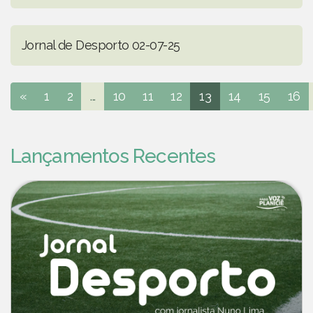
Jornal de Desporto 02-07-25
«
1
2
...
10
11
12
13
14
15
16
Lançamentos Recentes