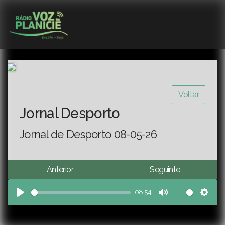
Voltar
Jornal Desporto
Jornal de Desporto 08-05-26
Anterior
Seguinte
08:54
Play
Mute
Sett