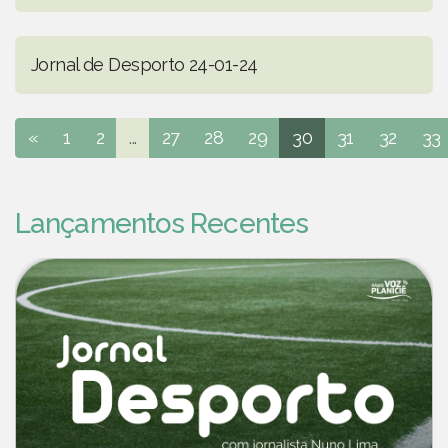
Jornal de Desporto 24-01-24
«
1
2
...
27
28
29
30
31
32
33
Lançamentos Recentes