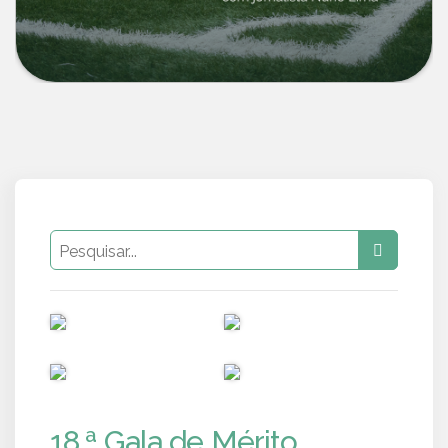
PUB
PUB
PUB
PUB
18.ª Gala de Mérito