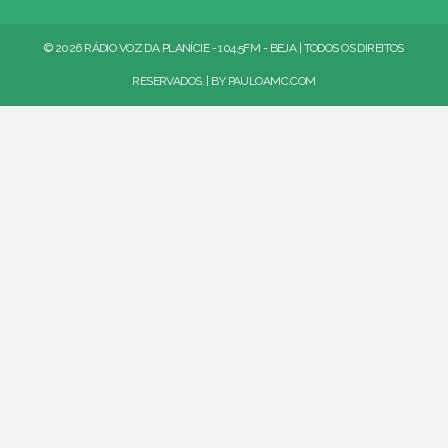
© 2026 RÁDIO VOZ DA PLANÍCIE - 104.5FM - BEJA | TODOS OS DIREITOS
RESERVADOS. | BY
PAULOAMC.COM