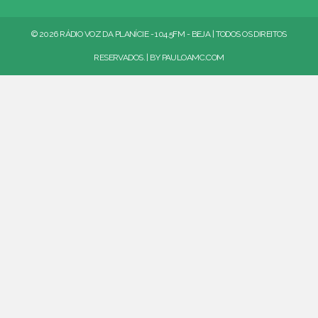
© 2026 RÁDIO VOZ DA PLANÍCIE - 104.5FM - BEJA | TODOS OS DIREITOS
RESERVADOS. | BY
PAULOAMC.COM