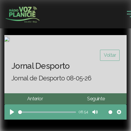
Voltar
Jornal Desporto
Jornal de Desporto 08-05-26
Anterior
Seguinte
08:54
Play
Mute
Sett