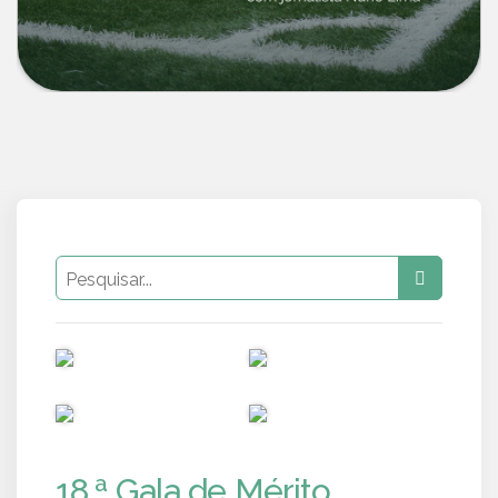
PUB
PUB
PUB
PUB
18.ª Gala de Mérito