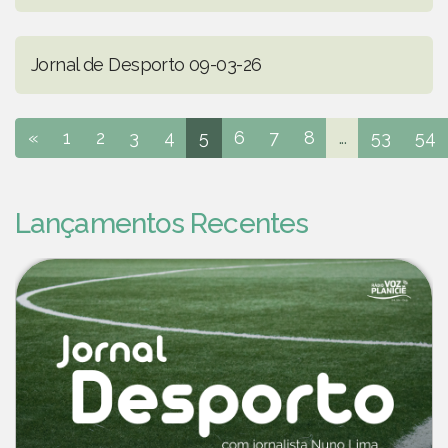
Jornal de Desporto 09-03-26
«
1
2
3
4
5
6
7
8
...
53
54
Lançamentos Recentes