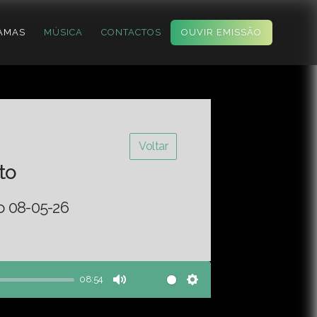
AMAS
MÚSICA
CONTACTOS
OUVIR EMISSÃO
Voltar
to
o 08-05-26
08:54
Mute
Settings