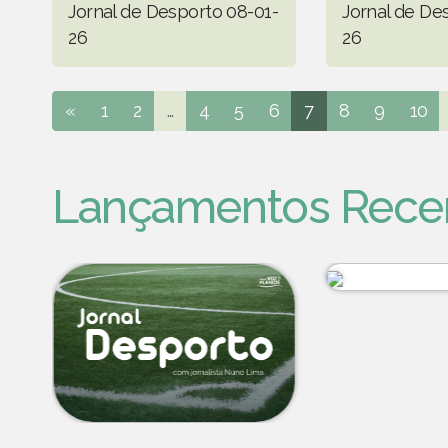
Jornal de Desporto 08-01-
Jornal de De
26
26
«
1
2
...
4
5
6
7
8
9
10
Lançamentos Rece