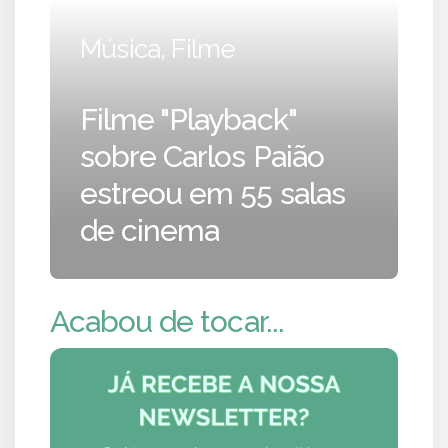
Música, Filme
Filme "Playback"
sobre Carlos Paião
estreou em 55 salas
de cinema
Acabou de tocar...