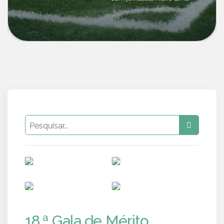
PUB
PUB
PUB
PUB
18.ª Gala de Mérito