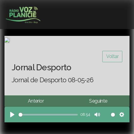
Voltar
Jornal Desporto
Jornal de Desporto 08-05-26
Anterior
Seguinte
08:54
Play
Mute
Sett