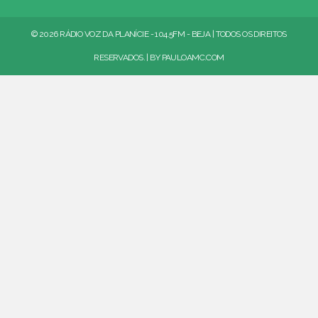
© 2026 RÁDIO VOZ DA PLANÍCIE - 104.5FM - BEJA | TODOS OS DIREITOS
RESERVADOS. | BY
PAULOAMC.COM