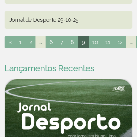
Jornal de Desporto 29-10-25
«
1
2
...
6
7
8
9
10
11
12
...
Lançamentos Recentes