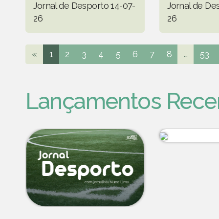
Jornal de Desporto 14-07-
Jornal de De
26
26
«
1
2
3
4
5
6
7
8
...
53
Lançamentos Rece