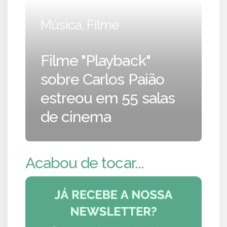
Música, Filme
Filme "Playback"
sobre Carlos Paião
estreou em 55 salas
de cinema
Acabou de tocar...