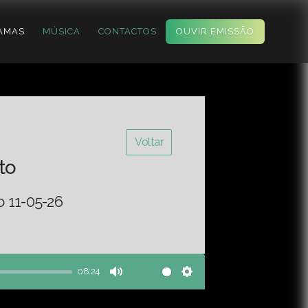
AMAS
MÚSICA
CONTACTOS
OUVIR EMISSÃO
Voltar
to
o 11-05-26
08:24
Mute
Settings