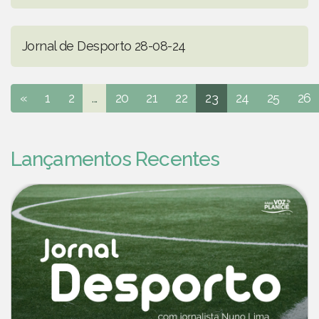
Jornal de Desporto 28-08-24
«
1
2
...
20
21
22
23
24
25
26
Lançamentos Recentes