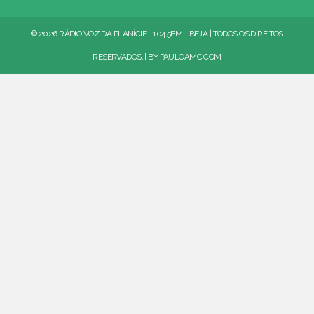
© 2026 RÁDIO VOZ DA PLANÍCIE - 104.5FM - BEJA | TODOS OS DIREITOS
RESERVADOS. | BY
PAULOAMC.COM