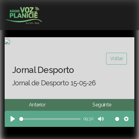
Voltar
Jornal Desporto
Jornal de Desporto 15-05-26
Anterior
Seguinte
09:30
Play
Mute
Sett