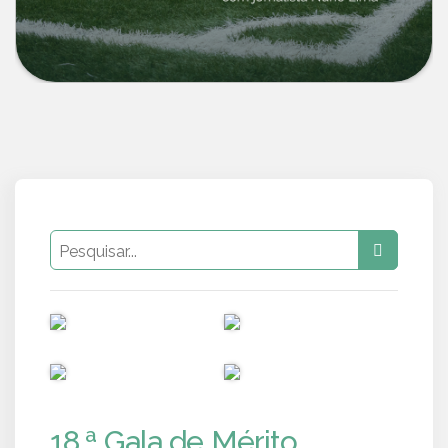
PUB
PUB
PUB
PUB
18.ª Gala de Mérito