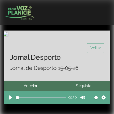
Voltar
Jornal Desporto
Jornal de Desporto 15-05-26
Anterior
Seguinte
09:30
Play
Mute
Sett