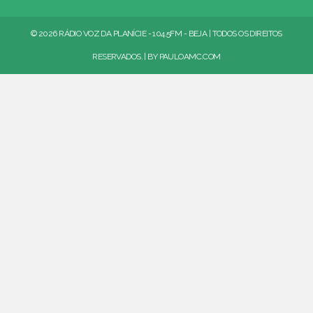
© 2026 RÁDIO VOZ DA PLANÍCIE - 104.5FM - BEJA | TODOS OS DIREITOS
RESERVADOS. | BY
PAULOAMC.COM