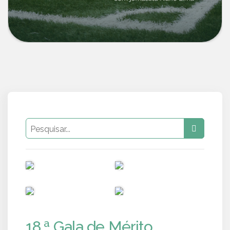
PUB
PUB
PUB
PUB
18.ª Gala de Mérito