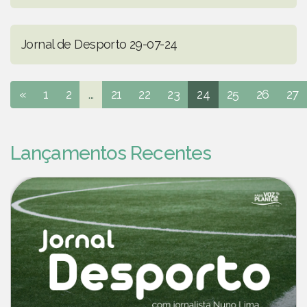
Jornal de Desporto 29-07-24
«
1
2
...
21
22
23
24
25
26
27
Lançamentos Recentes