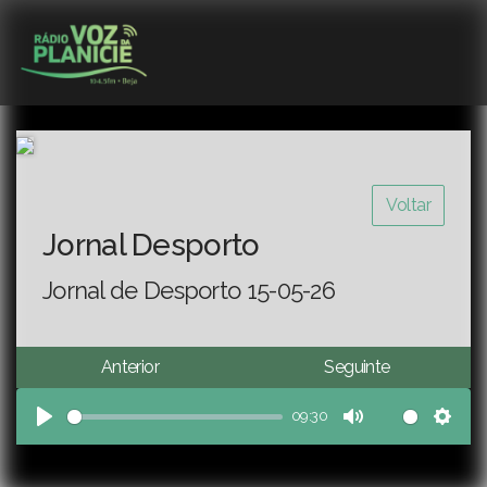
Voltar
Jornal Desporto
Jornal de Desporto 15-05-26
Anterior
Seguinte
09:30
Play
Mute
Sett