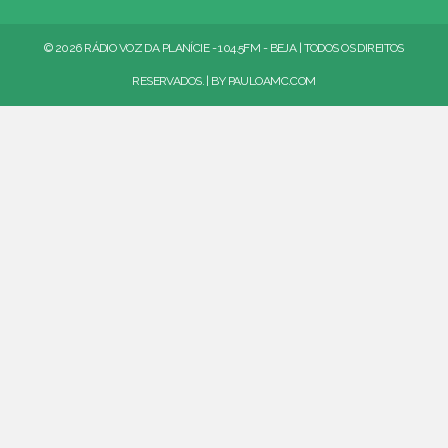
© 2026 RÁDIO VOZ DA PLANÍCIE - 104.5FM - BEJA | TODOS OS DIREITOS
RESERVADOS. | BY
PAULOAMC.COM