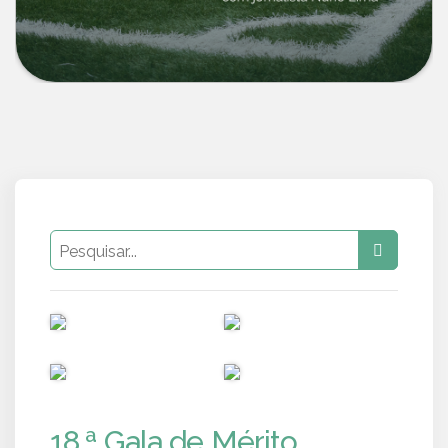
PUB
PUB
PUB
PUB
18.ª Gala de Mérito