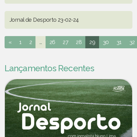
Jornal de Desporto 23-02-24
«
1
2
...
26
27
28
29
30
31
32
Lançamentos Recentes