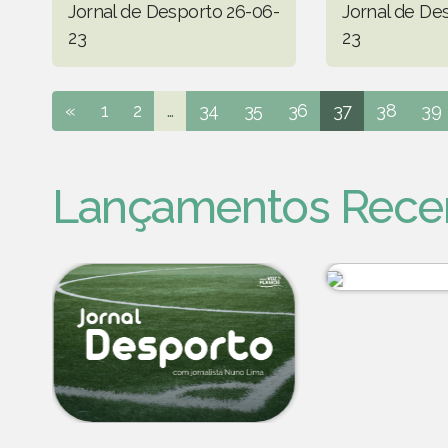
Jornal de Desporto 26-06-
Jornal de De
23
23
«
1
2
...
34
35
36
37
38
39
Lançamentos Rece