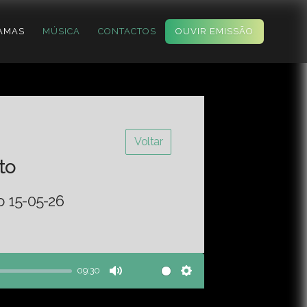
AMAS
MÚSICA
CONTACTOS
OUVIR EMISSÃO
Voltar
to
o 15-05-26
09:30
Mute
Settings