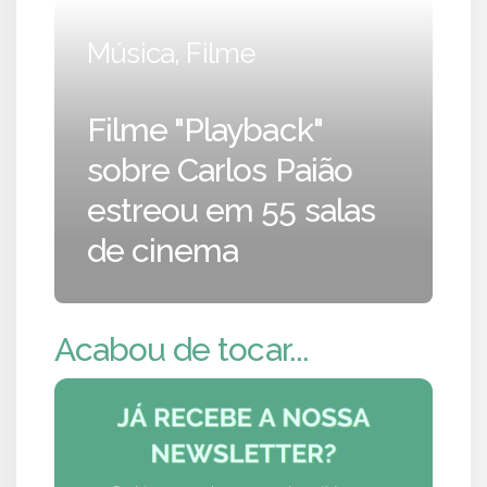
Música, Filme
Filme "Playback"
sobre Carlos Paião
estreou em 55 salas
de cinema
Acabou de tocar...