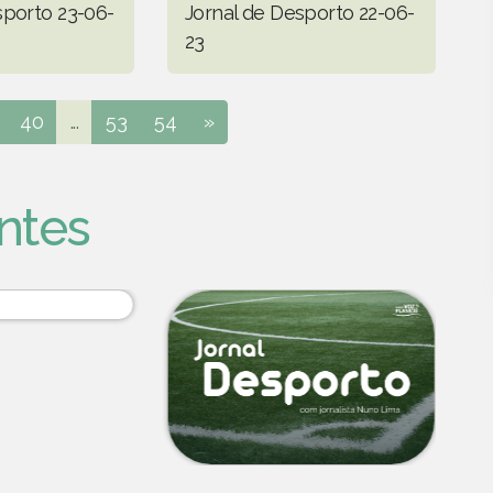
sporto 23-06-
Jornal de Desporto 22-06-
23
40
...
53
54
»
ntes