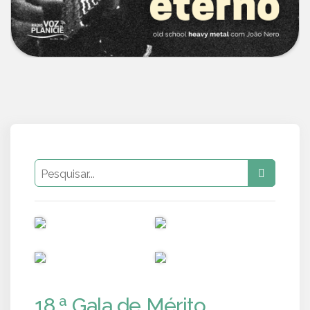
PUB
PUB
PUB
PUB
18.ª Gala de Mérito