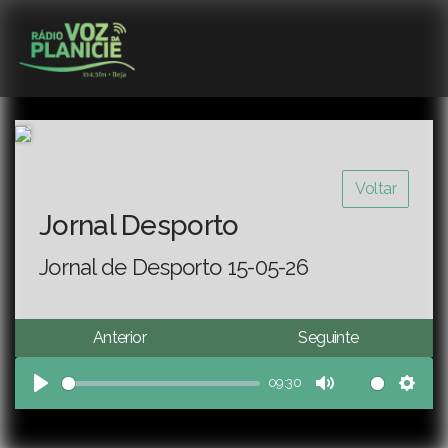
Voltar
Jornal Desporto
Jornal de Desporto 15-05-26
Anterior
Seguinte
09:30
Play
Mute
Sett