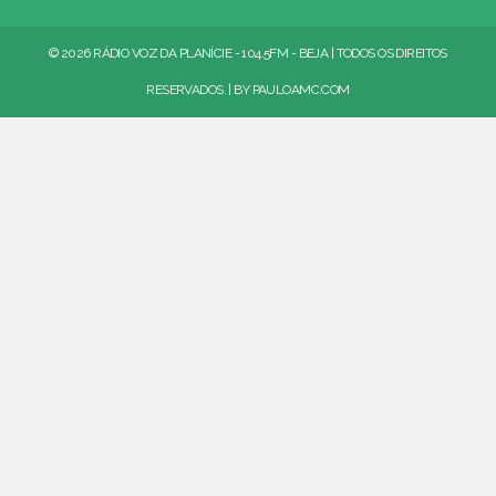
© 2026 RÁDIO VOZ DA PLANÍCIE - 104.5FM - BEJA | TODOS OS DIREITOS
RESERVADOS. | BY
PAULOAMC.COM