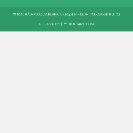
© 2026 RÁDIO VOZ DA PLANÍCIE - 104.5FM - BEJA | TODOS OS DIREITOS
RESERVADOS. | BY
PAULOAMC.COM