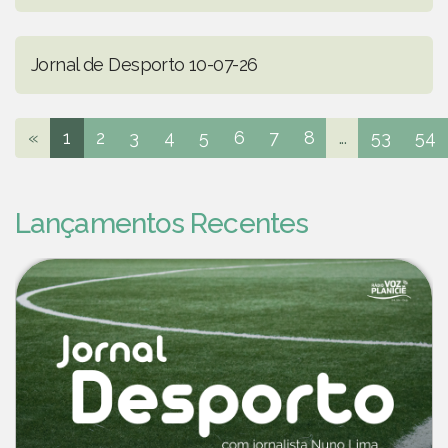
Jornal de Desporto 10-07-26
«
1
2
3
4
5
6
7
8
...
53
54
Lançamentos Recentes