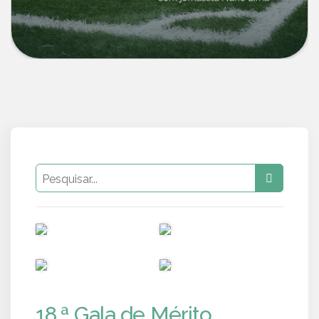
PUB
PUB
PUB
PUB
18.ª Gala de Mérito