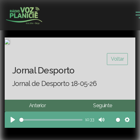
Voltar
Jornal Desporto
Jornal de Desporto 18-05-26
Anterior
Seguinte
10:33
Play
Mute
Sett