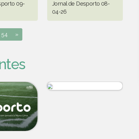
sporto 09-
Jornal de Desporto 08-
04-26
54
»
ntes