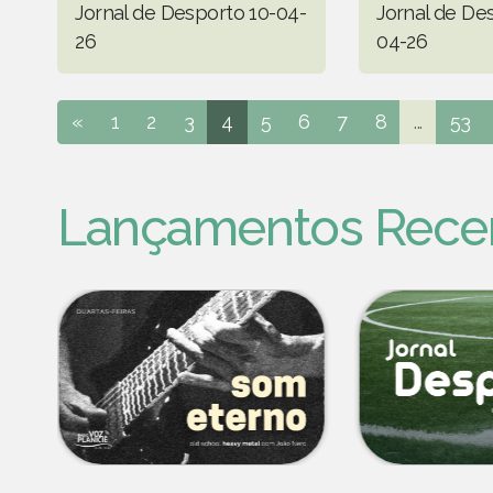
Jornal de Desporto 10-04-
Jornal de De
26
04-26
«
1
2
3
4
5
6
7
8
...
53
Lançamentos Rece