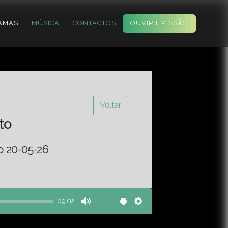
AMAS
MÚSICA
CONTACTOS
OUVIR EMISSÃO
Voltar
to
o 20-05-26
09:02
Mute
Settings