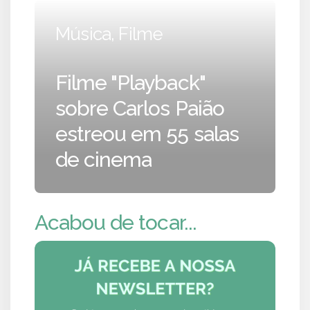
Música, Filme
Filme "Playback"
sobre Carlos Paião
estreou em 55 salas
de cinema
Acabou de tocar...