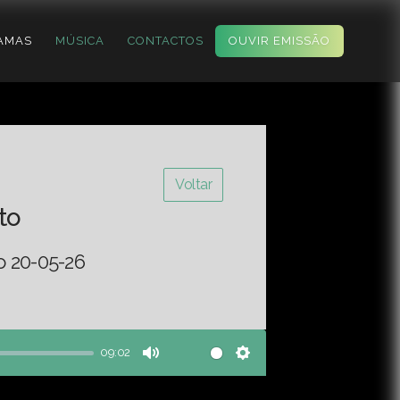
AMAS
MÚSICA
CONTACTOS
OUVIR EMISSÃO
Voltar
to
o 20-05-26
09:02
Mute
Settings