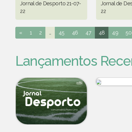
Jornal de Desporto 21-07-
Jornal de De
22
22
«
1
2
...
45
46
47
48
49
50
Lançamentos Rece