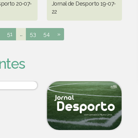
sporto 20-07-
Jornal de Desporto 19-07-
22
51
...
53
54
»
ntes