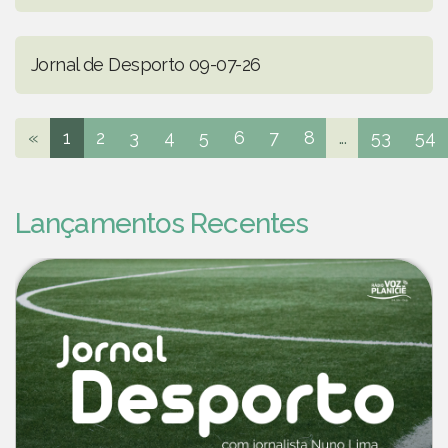
Jornal de Desporto 09-07-26
«
1
2
3
4
5
6
7
8
...
53
54
Lançamentos Recentes