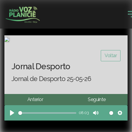
Voltar
Jornal Desporto
Jornal de Desporto 25-05-26
Anterior
Seguinte
08:03
Play
Mute
Sett