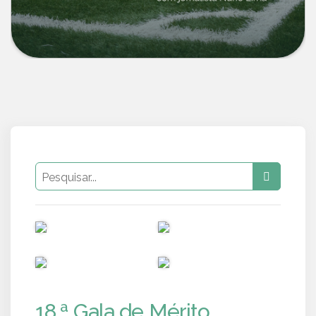
PUB
PUB
PUB
PUB
18.ª Gala de Mérito