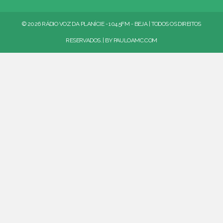
© 2026 RÁDIO VOZ DA PLANÍCIE - 104.5FM - BEJA | TODOS OS DIREITOS
RESERVADOS. | BY
PAULOAMC.COM