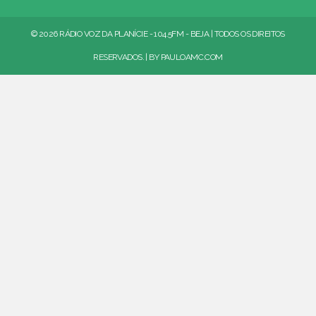
© 2026 RÁDIO VOZ DA PLANÍCIE - 104.5FM - BEJA | TODOS OS DIREITOS
RESERVADOS. | BY
PAULOAMC.COM