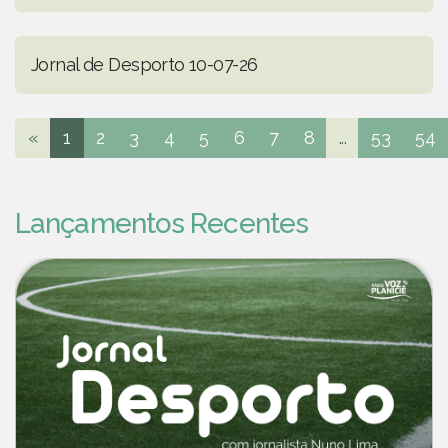
Jornal de Desporto 10-07-26
«
1
2
3
4
5
6
7
8
...
53
54
Lançamentos Recentes