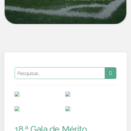
PUB
PUB
PUB
PUB
18.ª Gala de Mérito