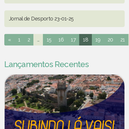
Jornal de Desporto 23-01-25
«
1
2
...
15
16
17
18
19
20
21
Lançamentos Recentes