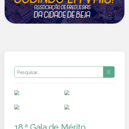
PUB
PUB
PUB
PUB
18.ª Gala de Mérito