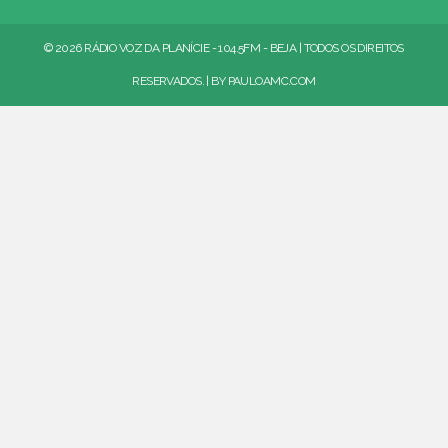
© 2026 RÁDIO VOZ DA PLANÍCIE - 104.5FM - BEJA | TODOS OS DIREITOS
RESERVADOS. | BY
PAULOAMC.COM