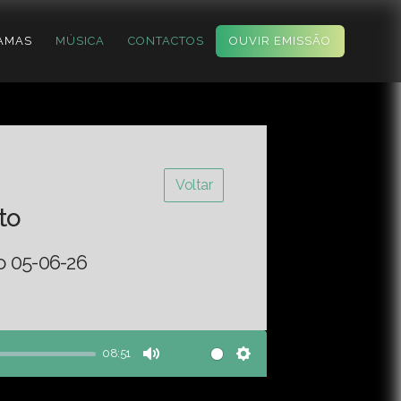
AMAS
MÚSICA
CONTACTOS
OUVIR EMISSÃO
Voltar
to
o 05-06-26
08:51
Mute
Settings