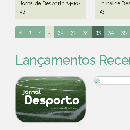
Jornal de Desporto 24-10-
Jornal de De
23
23
«
1
2
...
30
31
32
33
34
35
Lançamentos Rece