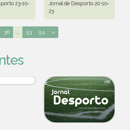
sporto 23-10-
Jornal de Desporto 20-10-
23
36
...
53
54
»
ntes