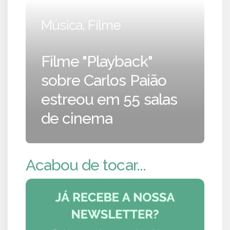
Música, Filme
Filme "Playback"
sobre Carlos Paião
estreou em 55 salas
de cinema
Acabou de tocar...