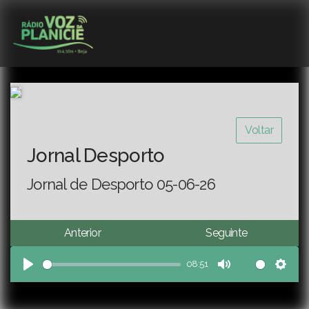
Voltar
Jornal Desporto
Jornal de Desporto 05-06-26
Anterior
Seguinte
08:51
Play
Mute
Sett