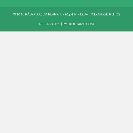
© 2026 RÁDIO VOZ DA PLANÍCIE - 104.5FM - BEJA | TODOS OS DIREITOS
RESERVADOS. | BY
PAULOAMC.COM