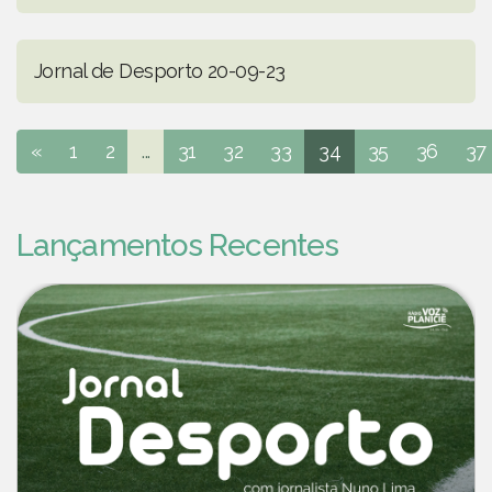
Jornal de Desporto 20-09-23
«
1
2
...
31
32
33
34
35
36
37
Lançamentos Recentes