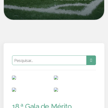
PUB
PUB
PUB
PUB
18.ª Gala de Mérito