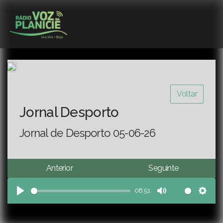
Voltar
Jornal Desporto
Jornal de Desporto 05-06-26
Anterior
Seguinte
08:51
Play
Mute
Sett