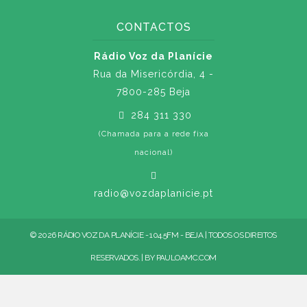
CONTACTOS
Rádio Voz da Planície
Rua da Misericórdia, 4 -
7800-285 Beja
284 311 330
(Chamada para a rede fixa
nacional)
radio@vozdaplanicie.pt
© 2026 RÁDIO VOZ DA PLANÍCIE - 104.5FM - BEJA | TODOS OS DIREITOS
RESERVADOS. | BY
PAULOAMC.COM