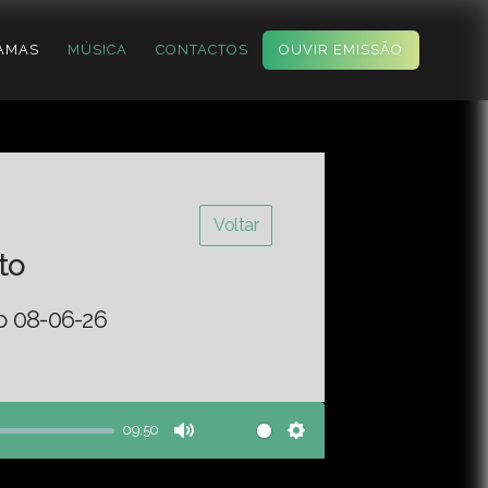
AMAS
MÚSICA
CONTACTOS
OUVIR EMISSÃO
Voltar
to
o 08-06-26
09:50
Mute
Settings