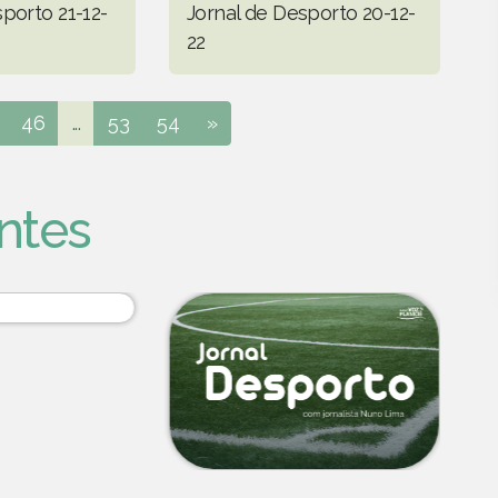
porto 21-12-
Jornal de Desporto 20-12-
22
46
...
53
54
»
ntes