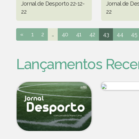
Jornal de Desporto 22-12-
Jornal de Des
22
22
«
1
2
...
40
41
42
43
44
45
Lançamentos Rece