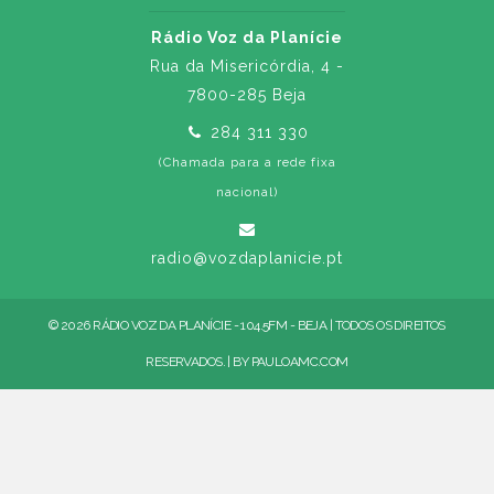
Rádio Voz da Planície
Rua da Misericórdia, 4 -
7800-285 Beja
284 311 330
(Chamada para a rede fixa
nacional)
radio@vozdaplanicie.pt
© 2026 RÁDIO VOZ DA PLANÍCIE - 104.5FM - BEJA | TODOS OS DIREITOS
RESERVADOS. | BY
PAULOAMC.COM