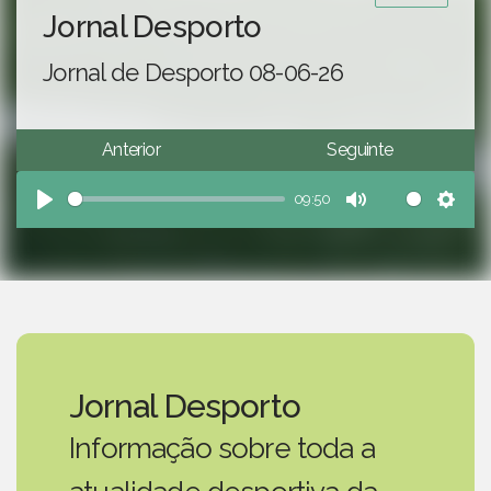
Jornal Desporto
Jornal de Desporto 08-06-26
Anterior
Seguinte
09:50
Play
Mute
Sett
Jornal Desporto
Informação sobre toda a