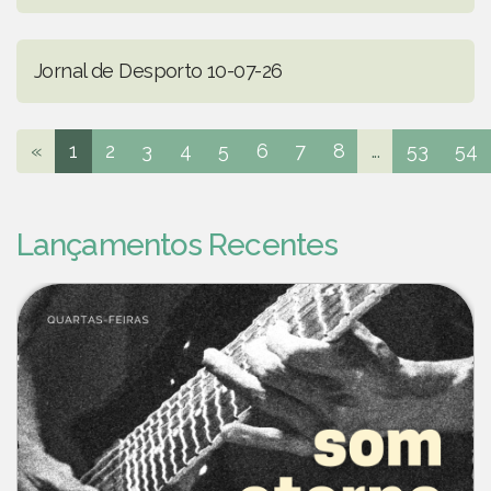
Jornal de Desporto 10-07-26
«
1
2
3
4
5
6
7
8
...
53
54
Lançamentos Recentes