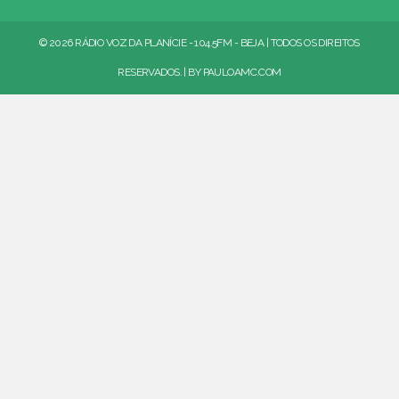
© 2026 RÁDIO VOZ DA PLANÍCIE - 104.5FM - BEJA | TODOS OS DIREITOS
RESERVADOS. | BY
PAULOAMC.COM