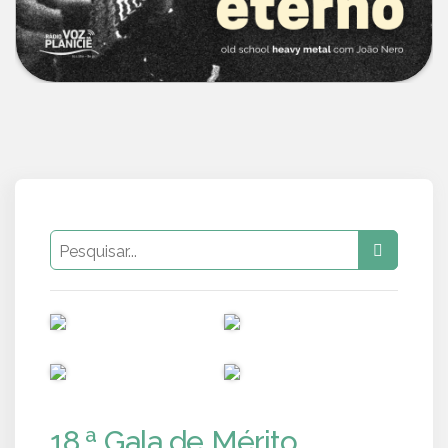
PUB
PUB
PUB
PUB
18.ª Gala de Mérito