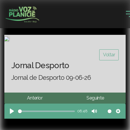
Voltar
Jornal Desporto
Jornal de Desporto 09-06-26
Anterior
Seguinte
08:48
Play
Mute
Sett