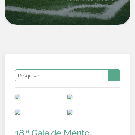
PUB
PUB
PUB
PUB
18.ª Gala de Mérito