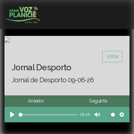
Voltar
Jornal Desporto
Jornal de Desporto 09-06-26
Anterior
Seguinte
08:48
Play
Mute
Sett