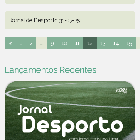
Jornal de Desporto 31-07-25
«
1
2
...
9
10
11
12
13
14
15
Lançamentos Recentes