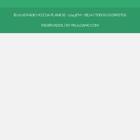
© 2026 RÁDIO VOZ DA PLANÍCIE - 104.5FM - BEJA | TODOS OS DIREITOS
RESERVADOS. | BY
PAULOAMC.COM