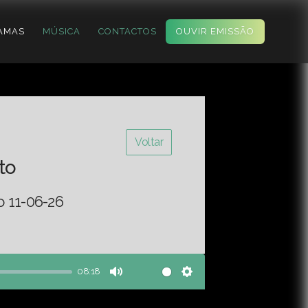
AMAS
MÚSICA
CONTACTOS
OUVIR EMISSÃO
Voltar
to
o 11-06-26
08:18
Mute
Settings