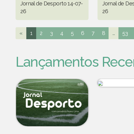
Jornal de Desporto 14-07-
Jornal de De
26
26
«
1
2
3
4
5
6
7
8
...
53
Lançamentos Rece