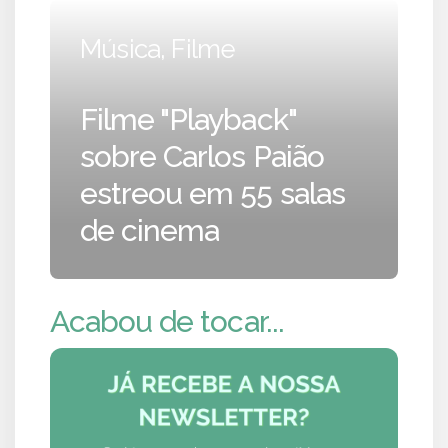
Música, Filme
Filme "Playback"
sobre Carlos Paião
estreou em 55 salas
de cinema
Acabou de tocar...