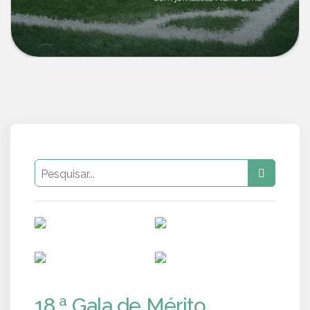
PUB
PUB
PUB
PUB
18.ª Gala de Mérito