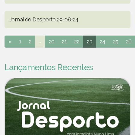
Jornal de Desporto 29-08-24
«
1
2
...
20
21
22
23
24
25
26
Lançamentos Recentes