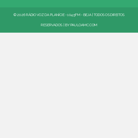
© 2026 RÁDIO VOZ DA PLANÍCIE - 104.5FM - BEJA | TODOS OS DIREITOS
RESERVADOS. | BY
PAULOAMC.COM