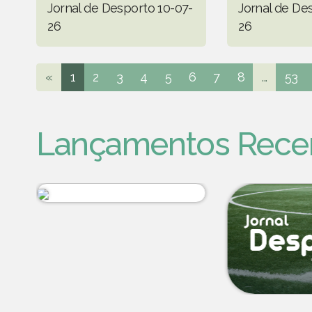
Jornal de Desporto 10-07-
Jornal de De
26
26
«
1
2
3
4
5
6
7
8
...
53
Lançamentos Rece