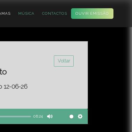
AMAS
MÚSICA
CONTACTOS
OUVIR EMISSÃO
Voltar
to
o 12-06-26
08:24
Mute
Settings