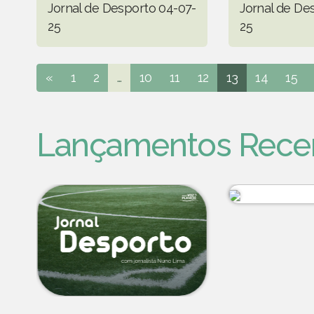
Jornal de Desporto 04-07-
Jornal de De
25
25
«
1
2
...
10
11
12
13
14
15
Lançamentos Rece