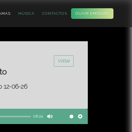
AMAS
MÚSICA
CONTACTOS
OUVIR EMISSÃO
Voltar
to
o 12-06-26
08:24
Mute
Settings