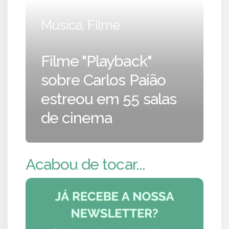
Música, Filme
Filme "Playback"
sobre Carlos Paião
estreou em 55 salas
de cinema
Acabou de tocar...