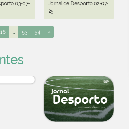
sporto 03-07-
Jornal de Desporto 02-07-
25
16
...
53
54
»
ntes