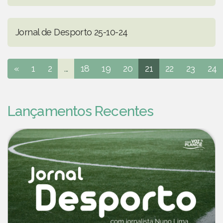
Jornal de Desporto 25-10-24
«
1
2
...
18
19
20
21
22
23
24
Lançamentos Recentes