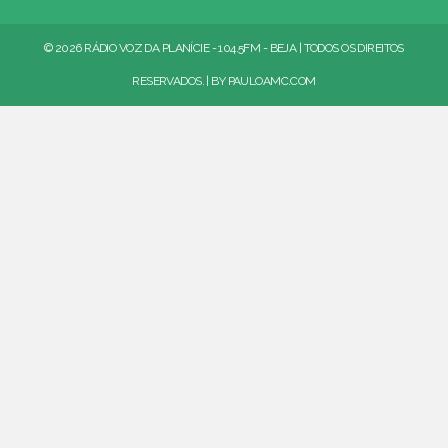
© 2026 RÁDIO VOZ DA PLANÍCIE - 104.5FM - BEJA | TODOS OS DIREITOS
RESERVADOS. | BY
PAULOAMC.COM