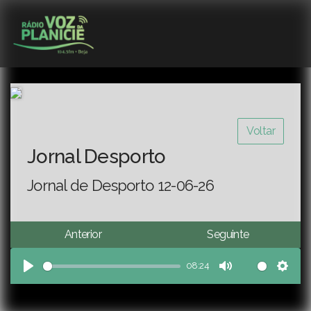
Voltar
Jornal Desporto
Jornal de Desporto 12-06-26
Anterior
Seguinte
08:24
Play
Mute
Sett