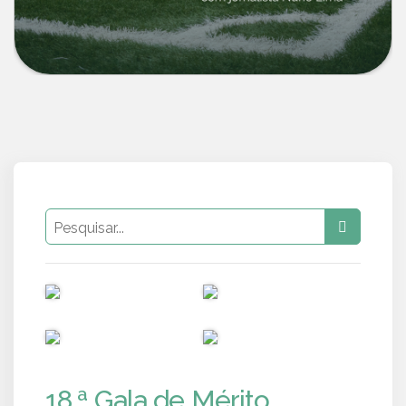
PUB
PUB
PUB
PUB
18.ª Gala de Mérito