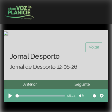
Voltar
Jornal Desporto
Jornal de Desporto 12-06-26
Anterior
Seguinte
08:24
Play
Mute
Sett