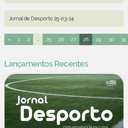
Jornal de Desporto 25-03-24
«
1
2
...
25
26
27
28
29
30
31
Lançamentos Recentes