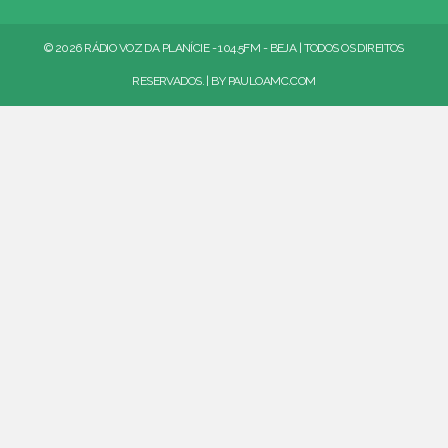
© 2026 RÁDIO VOZ DA PLANÍCIE - 104.5FM - BEJA | TODOS OS DIREITOS
RESERVADOS. | BY
PAULOAMC.COM