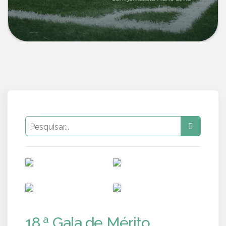
PUB
PUB
PUB
PUB
18.ª Gala de Mérito