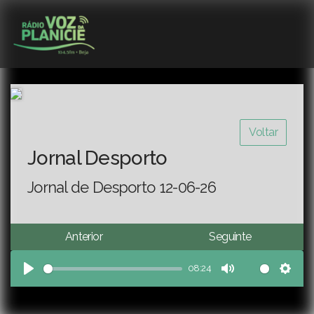
Voltar
Jornal Desporto
Jornal de Desporto 12-06-26
Anterior
Seguinte
08:24
Play
Mute
Sett