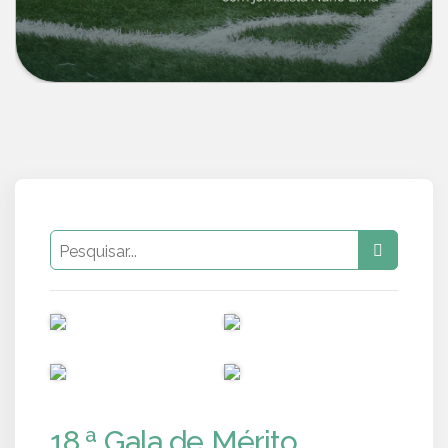
PUB
PUB
PUB
PUB
18.ª Gala de Mérito