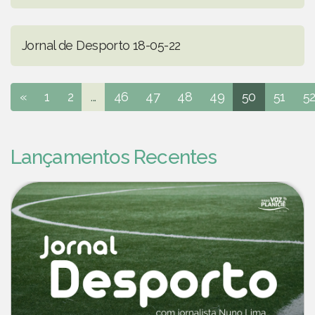
Jornal de Desporto 18-05-22
«
1
2
...
46
47
48
49
50
51
5
Lançamentos Recentes