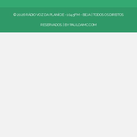
© 2026 RÁDIO VOZ DA PLANÍCIE - 104.5FM - BEJA | TODOS OS DIREITOS
RESERVADOS. | BY
PAULOAMC.COM