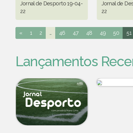
Jornal de Desporto 19-04-
Jornal de De
22
22
«
1
2
...
46
47
48
49
50
51
Lançamentos Rece