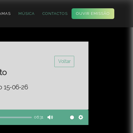
AMAS
MÚSICA
CONTACTOS
OUVIR EMISSÃO
Voltar
to
o 15-06-26
06:31
Mute
Settings