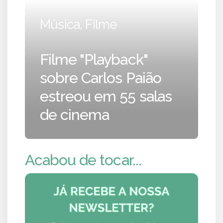
Música, Filme
Filme "Playback"
sobre Carlos Paião
estreou em 55 salas
de cinema
Acabou de tocar...