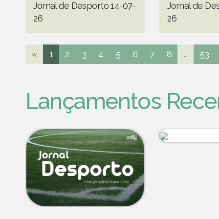
Jornal de Desporto 14-07-
Jornal de De
26
26
«
1
2
3
4
5
6
7
8
...
53
Lançamentos Rece