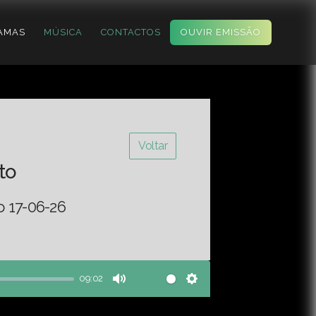
AMAS
MÚSICA
CONTACTOS
OUVIR EMISSÃO
Voltar
to
o 17-06-26
09:02
Mute
Settings